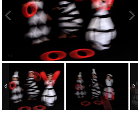
1
/
8